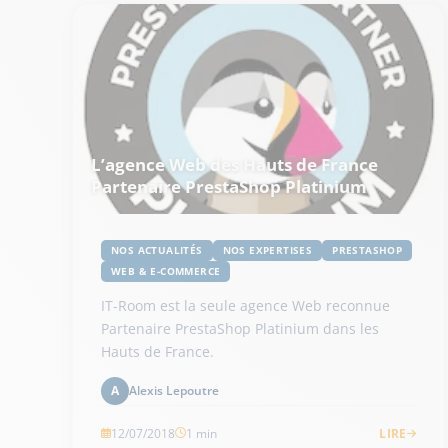
L’agence Web des Hauts de France
Partenaire PrestaShop Platinium
NOS ACTUALITÉS
NOS EXPERTISES
PRESTASHOP
WEB & E-COMMERCE
IT-Room est la seule agence Web reconnue
Partenaire PrestaShop Platinium dans les
Hauts de France.
Alexis Lepoutre
A
12/07/2018
1 min
LIRE