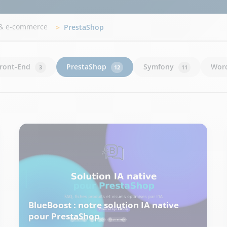
& e-commerce
PrestaShop
ront-End
PrestaShop
Symfony
Wor
3
12
11
BlueBoost : notre solution IA native
pour PrestaShop