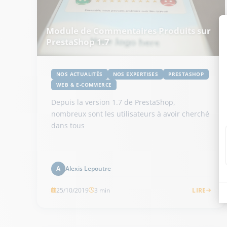
Module de Commentaires Produits sur
PrestaShop 1.7
NOS ACTUALITÉS
NOS EXPERTISES
PRESTASHOP
WEB & E-COMMERCE
Depuis la version 1.7 de PrestaShop,
nombreux sont les utilisateurs à avoir cherché
dans tous
Alexis Lepoutre
A
25/10/2019
3 min
LIRE