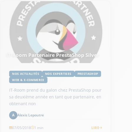
IT-Room Partenaire PrestaShop Silver
NOS ACTUALITÉS
NOS EXPERTISES
PRESTASHOP
WEB & E-COMMERCE
IT-Room prend du galon chez PrestaShop pour
sa deuxième année en tant que partenaire, en
obtenant non
Alexis Lepoutre
A
07/05/2018
1 min
LIRE