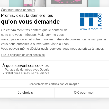
Lady Gun Shop
B2C
NOS CLIENTS
NOS EXPERTISES
PRESTASHOP
WEB & E-COMMERCE
Découvrez Lady Gun Shop, boutique en ligne
PrestaShop au design rose et féminin,
spécialisée dans la défense personnelle pour
femmes. Un projet e-commerce sur-mesure
réalisé par IT-Room.
Alexis Lepoutre
A
09/05/2019
1 min
LIRE