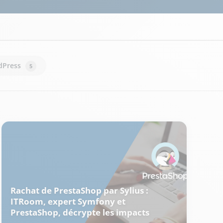
dPress
5
Rachat de PrestaShop par Sylius :
ITRoom, expert Symfony et
PrestaShop, décrypte les impacts