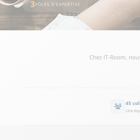
3
PÔLES D'EXPERTISE
Chez IT-Room, nous
45 co
Une équi