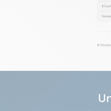
Elas
Veea
Toute
Un