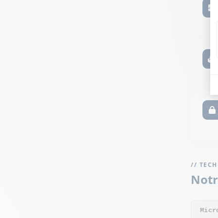
// TEC
Notr
Micr