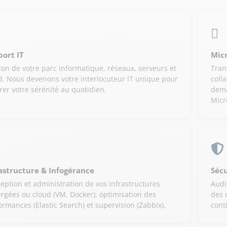
ort IT
Micr
ion de votre parc informatique, réseaux, serveurs et
Tran
d. Nous devenons votre interlocuteur IT unique pour
coll
rer votre sérénité au quotidien.
dema
Micr
astructure & Infogérance
Séc
eption et administration de vos infrastructures
Audi
rgées ou cloud (VM, Docker), optimisation des
des 
ormances (Elastic Search) et supervision (Zabbix).
conti