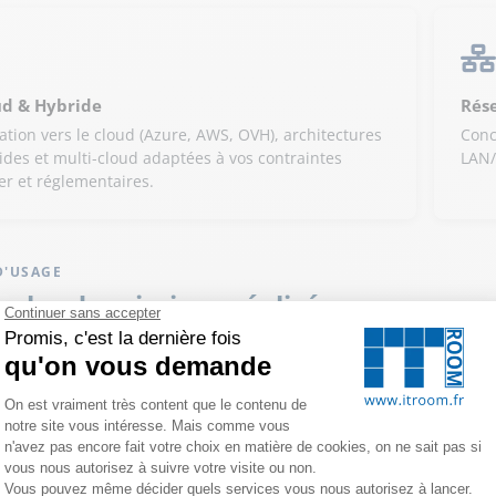
ud & Hybride
Rés
ation vers le cloud (Azure, AWS, OVH), architectures
Conc
ides et multi-cloud adaptées à vos contraintes
LAN/
er et réglementaires.
D'USAGE
ples de missions réalisées
Migration Microsoft 365
Accompagnement complet dans la migration de messageries Excha
utilisateurs et le déploiement de Teams.