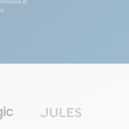
mbitions et
x.