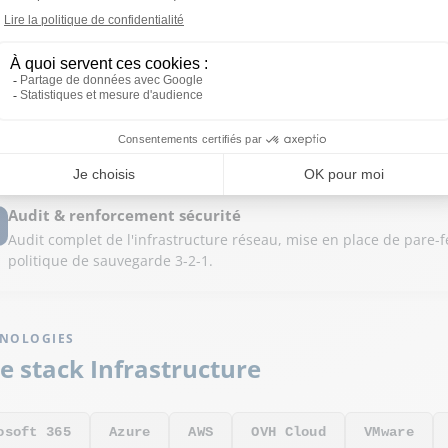
Infogérance complète
Prise en charge de l'ensemble du SI d'une PME de 80 postes : su
utilisateur et gestion des sauvegardes.
Conteneurisation d'applications
Migration d'applications métier vers des architectures conteneu
scalabilité et la résilience.
Audit & renforcement sécurité
Audit complet de l'infrastructure réseau, mise en place de pare-
politique de sauvegarde 3-2-1.
HNOLOGIES
e stack Infrastructure
osoft 365
Azure
AWS
OVH Cloud
VMware