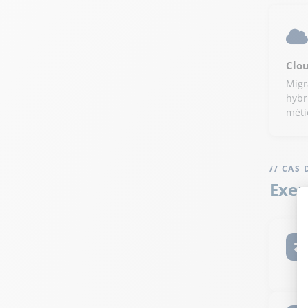
Clo
Migr
hybr
méti
// CAS 
Exem