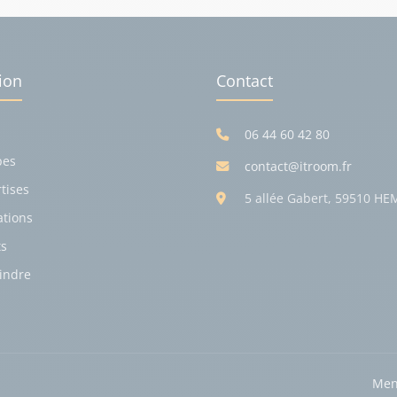
ion
Contact
06 44 60 42 80
pes
contact@itroom.fr
tises
5 allée Gabert, 59510 HE
ations
ts
indre
Men