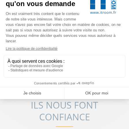
DOCKER
NOS ACTUALITÉS
NOS EXPERTISES
SYMFONY
WEB & E-COMMERCE
Dire que Docker n’est pas de la virtualisation mais
bel et bien de la conteneurisation,
Alexis Lepoutre
A
18/10/2019
4 min
LIRE
ILS NOUS FONT
CONFIANCE