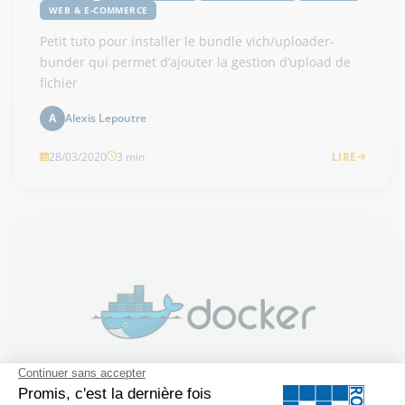
WEB & E-COMMERCE
Petit tuto pour installer le bundle vich/uploader-
bunder qui permet d’ajouter la gestion d’upload de
fichier
Alexis Lepoutre
A
28/03/2020
3 min
LIRE
Docker en un coup d’oeil