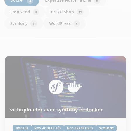
Docker
Expertise Flutter à Lille
2
5
Front-End
PrestaShop
3
12
Symfony
WordPress
11
5
vichuploader avec symfony et docker
DOCKER
NOS ACTUALITÉS
NOS EXPERTISES
SYMFONY