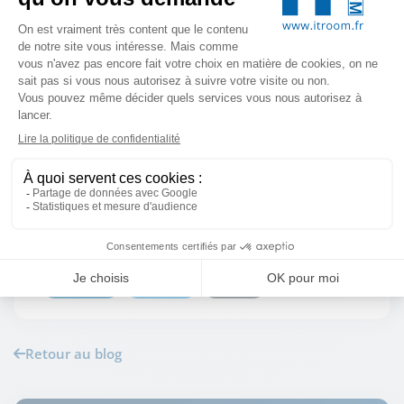
RÉDIGÉ PAR
Hilda MANCEL
Rédacteur chez IT-Room, agence web à Lille spécialisée
en développement e-commerce, marketing digital et IA.
Partager cet article
LinkedIn
Twitter
Email
Retour au blog