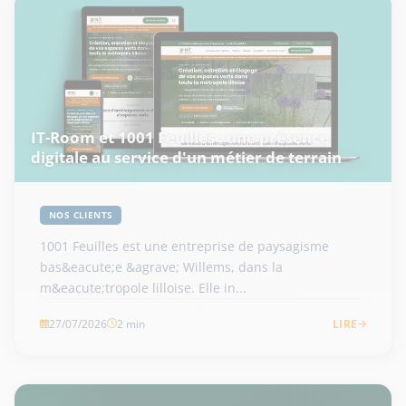
IT-Room et 1001 Feuilles : une présence
digitale au service d'un métier de terrain
NOS CLIENTS
1001 Feuilles est une entreprise de paysagisme
bas&eacute;e &agrave; Willems, dans la
m&eacute;tropole lilloise. Elle in...
27/07/2026
2 min
LIRE